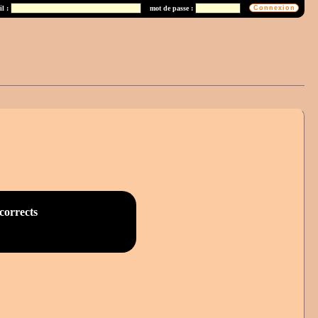
l :
mot de passe :
corrects