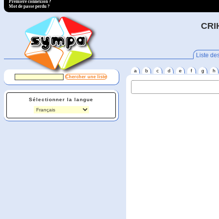
Première connexion ?
Mot de passe perdu ?
CRIH
Liste des
a
b
c
d
e
f
g
h
Sélectionner la langue